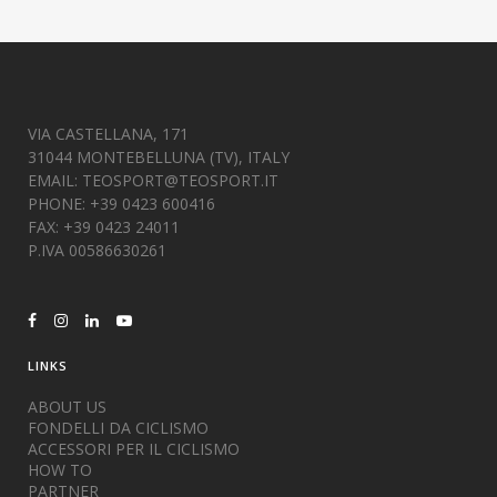
VIA CASTELLANA, 171
31044 MONTEBELLUNA (TV), ITALY
EMAIL:
TEOSPORT@TEOSPORT.IT
PHONE: +39 0423 600416
FAX: +39 0423 24011
P.IVA 00586630261
LINKS
ABOUT US
FONDELLI DA CICLISMO
ACCESSORI PER IL CICLISMO
HOW TO
PARTNER