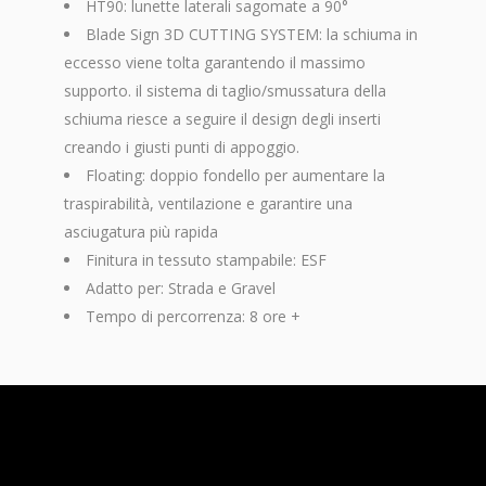
HT90: lunette laterali sagomate a 90°
Blade Sign 3D CUTTING SYSTEM: la schiuma in
eccesso viene tolta garantendo il massimo
supporto. il sistema di taglio/smussatura della
schiuma riesce a seguire il design degli inserti
creando i giusti punti di appoggio.
Floating: doppio fondello per aumentare la
traspirabilità, ventilazione e garantire una
asciugatura più rapida
Finitura in tessuto stampabile: ESF
Adatto per: Strada e Gravel
Tempo di percorrenza: 8 ore +