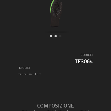
CODICE:
TE3064
TAGLIE:
xs – s – m – l – xl
COMPOSIZIONE